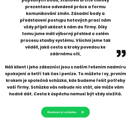
popsaných bodů, stanovili určité milníky
prezentace odvedené práce a formu
komunikování změn. Zásadní body a
představení postupu hotových prací nám
vždy přijeli ukázat k nám do firmy. Díky
tomu jsme měli výborný přehled o celém
procesu stavby systému. Všichni jsme tak
věděli, jaká cesta a kroky povedou ke
zdárnému cíli,
Náš klient i jeho zákazníci jsou s naším řešením nadmíru
spokojení a šetří tak čas i peníze. To můžete i vy, prvním
krokem je společná schůzka, kde budeme řešit potřeby
vaší firmy. Schůzka vás nebude nic stát, ale může vám
hodně dát. Cesta k úspěchu nemusí být vždy složitá.
Domluvit si schůzku