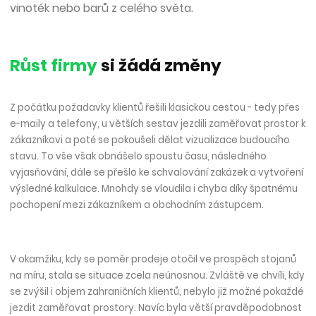
vinoték nebo barů z celého světa.
Růst firmy
si žádá změny
Z počátku požadavky klientů řešili klasickou cestou - tedy přes
e-maily a telefony, u větších sestav jezdili zaměřovat prostor k
zákazníkovi a poté se pokoušeli dělat vizualizace budoucího
stavu. To vše však obnášelo spoustu času, následného
vyjasňování, dále se přešlo ke schvalování zakázek a vytvoření
výsledné kalkulace. Mnohdy se vloudila i chyba díky špatnému
pochopení mezi zákazníkem a obchodním zástupcem.
V okamžiku, kdy se poměr prodeje otočil ve prospěch stojanů
na míru, stala se situace zcela neúnosnou. Zvláště ve chvíli, kdy
se zvýšil i objem zahraničních klientů, nebylo již možné pokaždé
jezdit zaměřovat prostory. Navíc byla větší pravděpodobnost