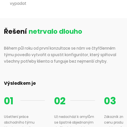
vypadat
Řešení
netrvalo dlouho
Během půl roku od první konzultace se nám ve čtyřčlenném
týmu povedlo vytvořit a spustit konfigurátor, který splňoval
všechny potřeby klienta a funguje bez nejmenší chyby.
Výsledkem je
Ušetření práce
Už nedochází k omylům
Zákazník zná f
obchodního týmu
se špatně objednaným
cenu produkt