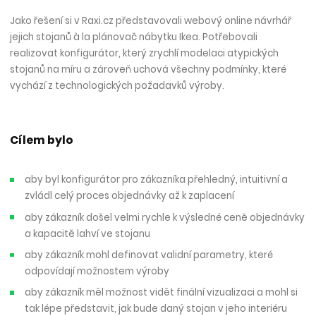
Jako řešení si v Raxi.cz představovali webový online návrhář
jejich stojanů à la plánovač nábytku Ikea. Potřebovali
realizovat konfigurátor, který zrychlí modelaci atypických
stojanů na míru a zároveň uchová všechny podmínky, které
vychází z technologických požadavků výroby.
Cílem bylo
aby byl konfigurátor pro zákazníka přehledný, intuitivní a
zvládl celý proces objednávky až k zaplacení
aby zákazník došel velmi rychle k výsledné ceně objednávky
a kapacitě lahví ve stojanu
aby zákazník mohl definovat validní parametry, které
odpovídají možnostem výroby
aby zákazník měl možnost vidět finální vizualizaci a mohl si
tak lépe představit, jak bude daný stojan v jeho interiéru