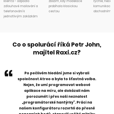
klienta - odpadlo
zbožím, kdy modelace
rychle, neček
zdlouhavé mailování a
probíhala klasickou
komunikaci s
telefonování k
cestou
obchodním 
jednotlivým zakázkám
Co o spolurácí říká Petr John,
majitel Raxi.cz?
Po pečlivém hledání jsme si vybrali
společnost Atreo a byla to šťastná volba.
Nejen, že umí programovat webové
aplikace na míru, ale dokázali nám
porozumět i přes naši neznalost
„programátorské hantýrky“. Práci na
našem konfigurátoru rozvrhli do přesně